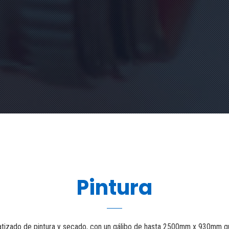
Pintura
matizado de pintura y secado, con un gálibo de hasta 2500mm x 930mm qu